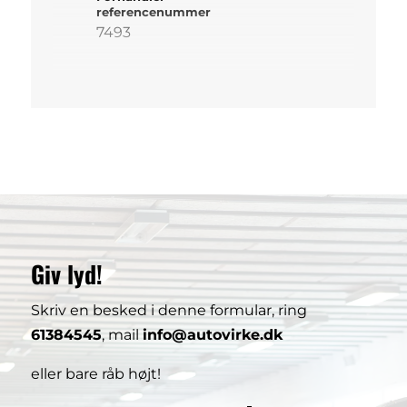
referencenummer
7493
Giv lyd!
Skriv en besked i denne formular, ring
61384545
, mail
info@autovirke.dk
eller bare råb højt!