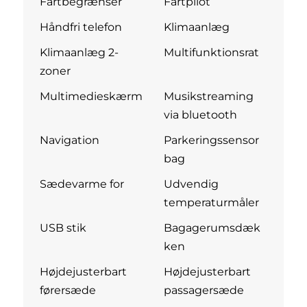
Fartbegrænser
Fartpilot
Håndfri telefon
Klimaanlæg
Klimaanlæg 2-
Multifunktionsrat
zoner
Multimedieskærm
Musikstreaming
via bluetooth
Navigation
Parkeringssensor
bag
Sædevarme for
Udvendig
temperaturmåler
USB stik
Bagagerumsdæk
ken
Højdejusterbart
Højdejusterbart
førersæde
passagersæde