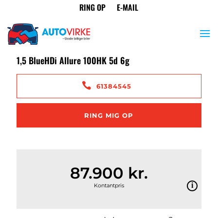
<
Tilbage til søgeresultat
Peugeot 2008
1,5 BlueHDi Allure 100HK 5d 6g
61384545
RING MIG OP
87.900 kr.
Kontantpris