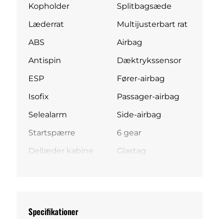
Kopholder
Splitbagsæde
Læderrat
Multijusterbart rat
ABS
Airbag
Antispin
Dæktrykssensor
ESP
Fører-airbag
Isofix
Passager-airbag
Selealarm
Side-airbag
Startspærre
6 gear
Dellæder kabine
Glastag
Specifikationer