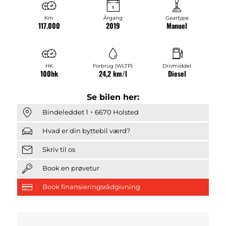
Km
Årgang
Geartype
117.000
2019
Manuel
HK
Forbrug (WLTP)
Drivmiddel
100hk
24,2 km/l
Diesel
Se bilen her:
Bindeleddet 1
6670 Holsted
Hvad er din byttebil værd?
Skriv til os
Book en prøvetur
Book finansieringsrådgivning