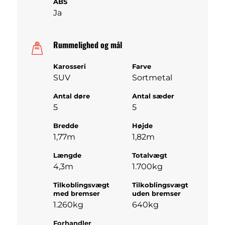
ABS
Ja
Rummelighed og mål
Karosseri
Farve
SUV
Sortmetal
Antal døre
Antal sæder
5
5
Bredde
Højde
1,77m
1,82m
Længde
Totalvægt
4,3m
1.700kg
Tilkoblingsvægt
Tilkoblingsvægt
med bremser
uden bremser
1.260kg
640kg
Forhandler