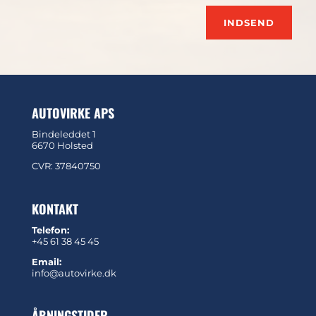
INDSEND
AUTOVIRKE APS
Bindeleddet 1
6670 Holsted
CVR: 37840750
KONTAKT
Telefon:
+45 61 38 45 45
Email:
info@autovirke.dk
ÅBNINGSTIDER