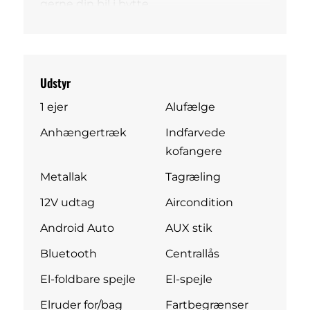
gerne din bil i bytte.
Udstyr
1 ejer
Alufælge
Anhængertræk
Indfarvede
kofangere
Metallak
Tagræling
12V udtag
Aircondition
Android Auto
AUX stik
Bluetooth
Centrallås
El-foldbare spejle
El-spejle
Elruder for/bag
Fartbegrænser