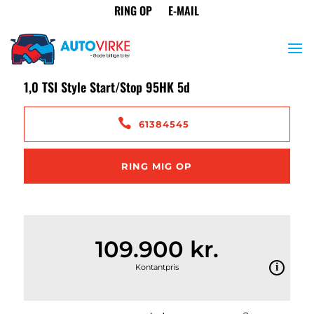
<
Tilbage til søgeresultat
Seat Arona
1,0 TSI Style Start/Stop 95HK 5d
61384545
RING MIG OP
109.900 kr.
Kontantpris