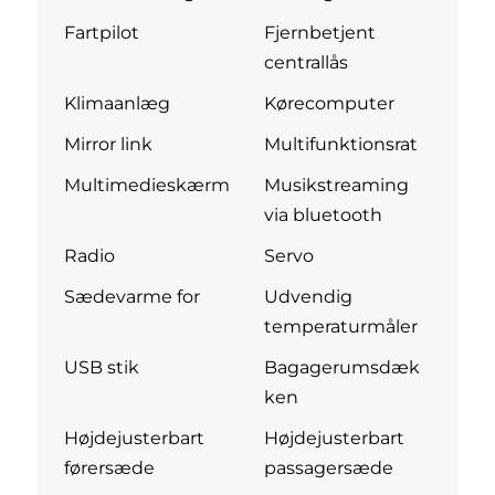
Fartpilot
Fjernbetjent
centrallås
Klimaanlæg
Kørecomputer
Mirror link
Multifunktionsrat
Multimedieskærm
Musikstreaming
via bluetooth
Radio
Servo
Sædevarme for
Udvendig
temperaturmåler
USB stik
Bagagerumsdæk
ken
Højdejusterbart
Højdejusterbart
førersæde
passagersæde