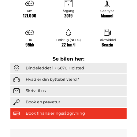
Km
Årgang
Geartype
121.000
2019
Manuel
HK
Forbrug (NEDC)
Drivmiddel
95hk
22 km/l
Benzin
Se bilen her:
Bindeleddet 1
6670 Holsted
Hvad er din byttebil værd?
Skriv til os
Book en prøvetur
Book finansieringsrådgivning