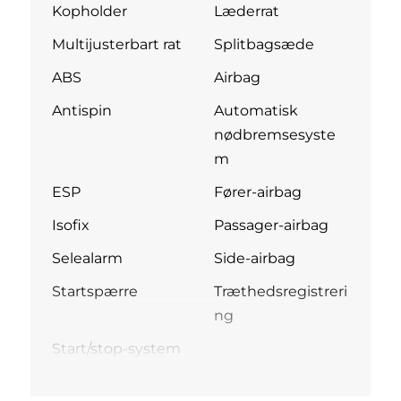
Kopholder
Læderrat
Multijusterbart rat
Splitbagsæde
ABS
Airbag
Antispin
Automatisk
nødbremsesyste
m
ESP
Fører-airbag
Isofix
Passager-airbag
Selealarm
Side-airbag
Startspærre
Træthedsregistreri
ng
Start/stop-system