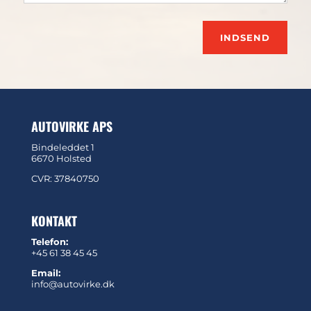
INDSEND
AUTOVIRKE APS
Bindeleddet 1
6670 Holsted
CVR: 37840750
KONTAKT
Telefon:
+45 61 38 45 45
Email:
info@autovirke.dk