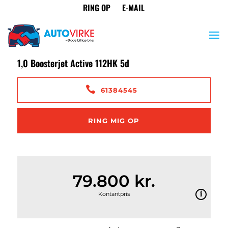
<
Tilbage til søgeresultat
Suzuki Baleno
1,0 Boosterjet Active 112HK 5d
61384545
RING MIG OP
79.800 kr.
Kontantpris