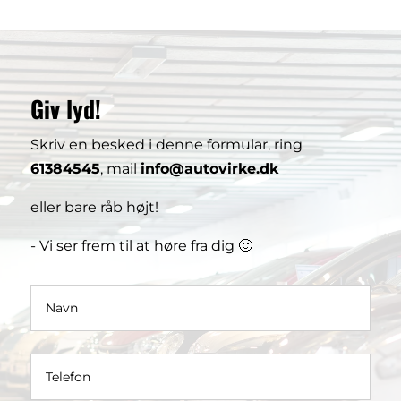
Giv lyd!
Skriv en besked i denne formular, ring
61384545
, mail
info@autovirke.dk
eller bare råb højt!
- Vi ser frem til at høre fra dig 🙂