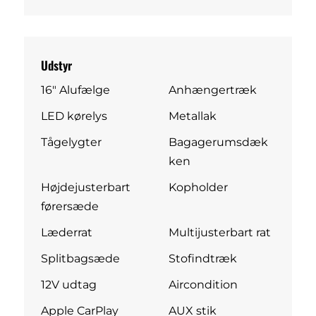
Udstyr
16" Alufælge
Anhængertræk
LED kørelys
Metallak
Tågelygter
Bagagerumsdæk
ken
Højdejusterbart
Kopholder
førersæde
Læderrat
Multijusterbart rat
Splitbagsæde
Stofindtræk
12V udtag
Aircondition
Apple CarPlay
AUX stik