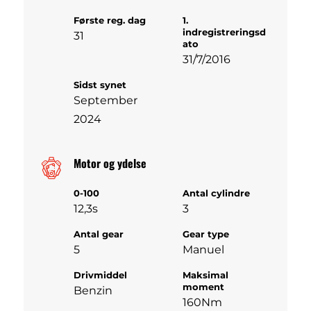
Første reg. dag
1.
indregistreringsd
31
ato
31/7/2016
Sidst synet
September
2024
Motor og ydelse
0-100
Antal cylindre
12,3s
3
Antal gear
Gear type
5
Manuel
Drivmiddel
Maksimal
moment
Benzin
160Nm