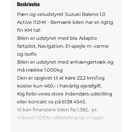
Beskrivelse
Pæn og veludstyret Suzuki Baleno 1,0
Active 112HK - Bemærk bilen har et rigtig
fin KM tal!
Bilen er udstyret med bla. Adaptiv
fartpilot, Navigation, El-spejle m. varme
og Isofix
Bilen er udstyret med anhængertræk og
må trække 1.000kg
Den er opgivet til at køre 22,2 km/l.og
koster kun 460,- i halvårlig ejerafgift.
Kig forbi vores store indendørs udstilling
eller kontakt os på 6138 4545.
Vi kan finansiere bilen fra 1.382,- pr.
måned UDEN udbetaling og vi tager
gerne din bil i bytte.