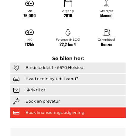
Km
Årgang
Geartype
76.000
2016
Manuel
HK
Forbrug (NEDC)
Drivmiddel
112hk
22,2 km/l
Benzin
Se bilen her:
Bindeleddet 1
6670 Holsted
Hvad er din byttebil værd?
Skriv til os
Book en prøvetur
Book finansieringsrådgivning