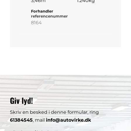
3,46m
1.240kg
Forhandler
referencenummer
8164
Giv lyd!
Skriv en besked i denne formular, ring
61384545
, mail
info@autovirke.dk