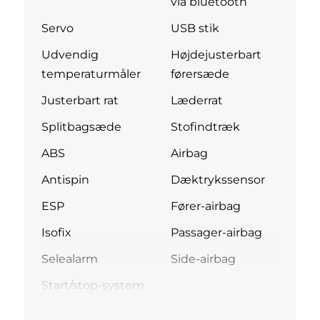
via bluetooth
Servo
USB stik
Udvendig
Højdejusterbart
temperaturmåler
førersæde
Justerbart rat
Læderrat
Splitbagsæde
Stofindtræk
ABS
Airbag
Antispin
Dæktrykssensor
ESP
Fører-airbag
Isofix
Passager-airbag
Selealarm
Side-airbag
Start/stop-system