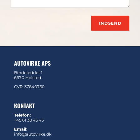
INDSEND
AUTOVIRKE APS
Bindeleddet 1
6670 Holsted
CVR: 37840750
KONTAKT
Telefon:
+45 61 38 45 45
Email:
info@autovirke.dk