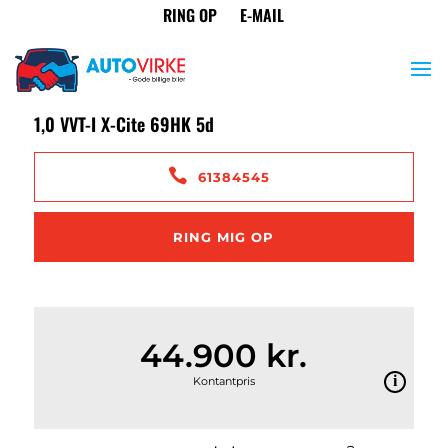
<
Tilbage til søgeresultat
Toyota Aygo
1,0 VVT-I X-Cite 69HK 5d
61384545
RING MIG OP
44.900 kr.
Kontantpris