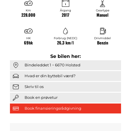
Km
Årgang
Geartype
228.000
2017
Manuel
HK
Forbrug (NEDC)
Drivmiddel
69hk
26,3 km/l
Benzin
Se bilen her:
Bindeleddet 1
6670 Holsted
Hvad er din byttebil værd?
Skriv til os
Book en prøvetur
Book finansieringsrådgivning