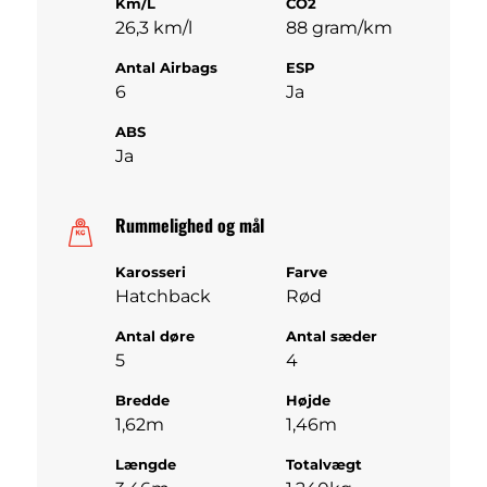
Km/L
CO2
26,3 km/l
88 gram/km
Antal Airbags
ESP
6
Ja
ABS
Ja
Rummelighed og mål
Karosseri
Farve
Hatchback
Rød
Antal døre
Antal sæder
5
4
Bredde
Højde
1,62m
1,46m
Længde
Totalvægt