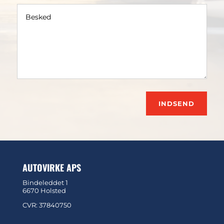
INDSEND
AUTOVIRKE APS
Bindeleddet 1
6670 Holsted
CVR: 37840750