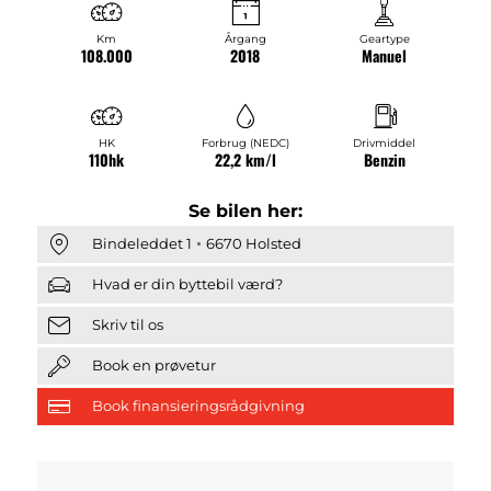
Km
Årgang
Geartype
108.000
2018
Manuel
HK
Forbrug (NEDC)
Drivmiddel
110hk
22,2 km/l
Benzin
Se bilen her:
Bindeleddet 1
6670 Holsted
Hvad er din byttebil værd?
Skriv til os
Book en prøvetur
Book finansieringsrådgivning