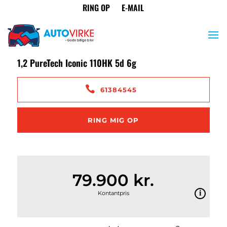
<
Tilbage til søgeresultat
Citroën C4 Cactus
1,2 PureTech Iconic 110HK 5d 6g
61384545
RING MIG OP
79.900 kr.
Kontantpris