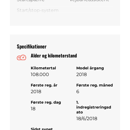
Start/stop-system
Specifikationer
Alder og kilometerstand
Kilometertal
Model årgang
108.000
2018
Første reg. år
Første reg. måned
2018
6
Første reg. dag
1.
indregistreringsd
18
ato
18/6/2018
Sidst synet