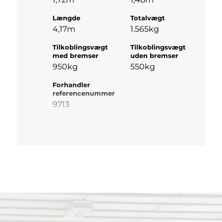
Længde
Totalvægt
4,17m
1.565kg
Tilkoblingsvægt
Tilkoblingsvægt
med bremser
uden bremser
950kg
550kg
Forhandler
referencenummer
9713