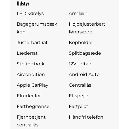
Udstyr
LED kørelys
Armlæn
Bagagerumsdæk
Højdejusterbart
ken
førersæde
Justerbart rat
Kopholder
Læderrat
Splitbagsæde
Stofindtræk
12V udtag
Aircondition
Android Auto
Apple CarPlay
Centrallås
Elruder for
El-spejle
Fartbegrænser
Fartpilot
Fjernbetjent
Håndfri telefon
centrallås