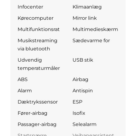
Infocenter
Klimaanlæg
Kørecomputer
Mirror link
Multifunktionsrat
Multimedieskærm
Musikstreaming
Sædevarme for
via bluetooth
Udvendig
USB stik
temperaturmåler
ABS
Airbag
Alarm
Antispin
Dæktrykssensor
ESP
Fører-airbag
Isofix
Passager-airbag
Selealarm
Startspærre
Vejbaneassistent