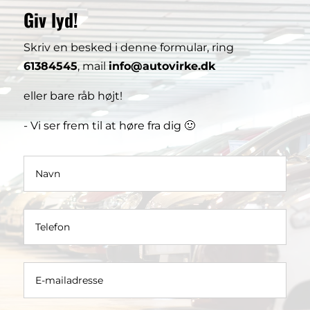
Giv lyd!
Skriv en besked i denne formular, ring
61384545
, mail
info@autovirke.dk
eller bare råb højt!
- Vi ser frem til at høre fra dig 🙂