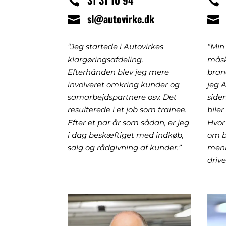
31 31 10 94
sl@autovirke.dk
“Jeg startede i Autovirkes
“Min
klargøringsafdeling.
måsk
Efterhånden blev jeg mere
bran
involveret omkring kunder og
jeg 
samarbejdspartnere osv. Det
side
resulterede i et job som trainee.
biler
Efter et par år som sådan, er jeg
Hvor
i dag beskæftiget med indkøb,
om b
salg og rådgivning af kunder.”
menn
drive