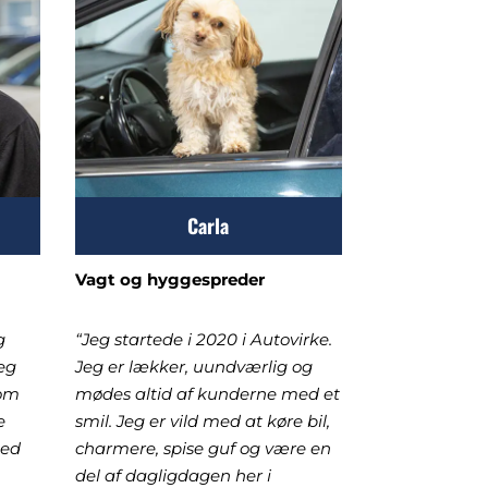
Carla
Vagt og hyggespreder
g
“Jeg startede i 2020 i Autovirke.
eg
Jeg er lækker, uundværlig og
som
mødes altid af kunderne med et
e
smil. Jeg er vild med at køre bil,
med
charmere, spise guf og være en
del af dagligdagen her i