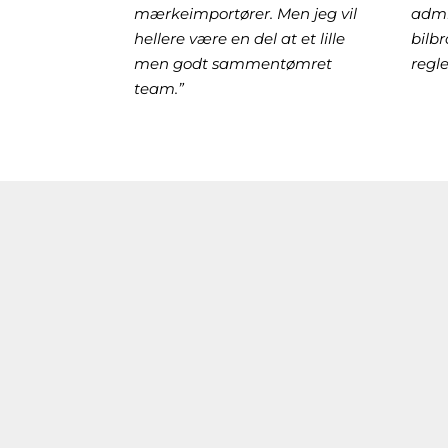
mærkeimportører. Men jeg vil
admi
hellere være en del at et lille
bilb
men godt sammentømret
regle
team.”