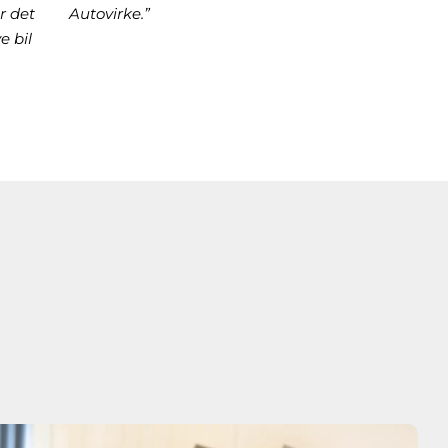
r det
Autovirke.”
e bil