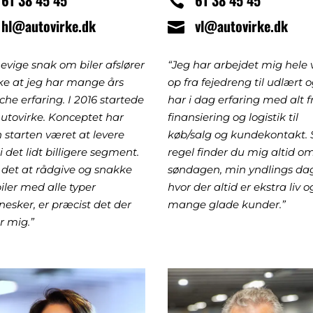
61 38 45 45
61 38 45 45
hl@autovirke.dk
vl@autovirke.dk
 evige snak om biler afslører
“Jeg har arbejdet mig hele 
e at jeg har mange års
op fra fejedreng til udlært 
che erfaring. I 2016 startede
har i dag erfaring med alt f
Autovirke. Konceptet har
finansiering og logistik til
n starten været at levere
køb/salg og kundekontakt.
 i det lidt billigere segment.
regel finder du mig altid o
 det at rådgive og snakke
søndagen, min yndlings da
iler med alle typer
hvor der altid er ekstra liv o
esker, er præcist det der
mange glade kunder.”
r mig.”