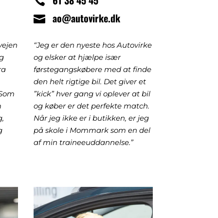
61 38 45 45
ao@autovirke.dk
vejen
“Jeg er den nyeste hos Autovirke
og
og elsker at hjælpe især
ra
førstegangskøbere med at finde
den helt rigtige bil. Det giver et
 Som
”kick” hver gang vi oplever at bil
m
og køber er det perfekte match.
g,
Når jeg ikke er i butikken, er jeg
g
på skole i Mommark som en del
af min traineeuddannelse.”