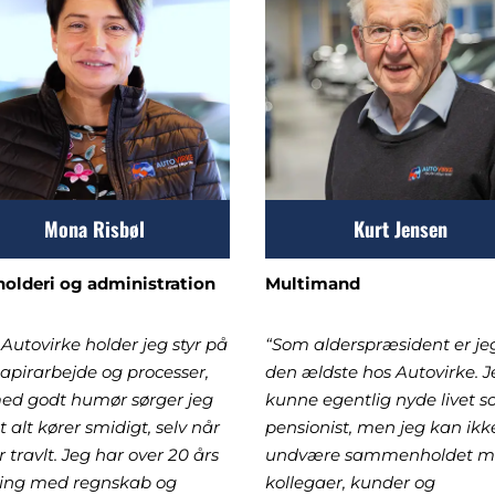
Mona Risbøl
Kurt Jensen
olderi og administration
Multimand
 Autovirke holder jeg styr på
“Som alderspræsident er je
papirarbejde og processer,
den ældste hos Autovirke. J
ed godt humør sørger jeg
kunne egentlig nyde livet 
at alt kører smidigt, selv når
pensionist, men jeg kan ikk
r travlt. Jeg har over 20 års
undvære sammenholdet 
ring med regnskab og
kollegaer, kunder og