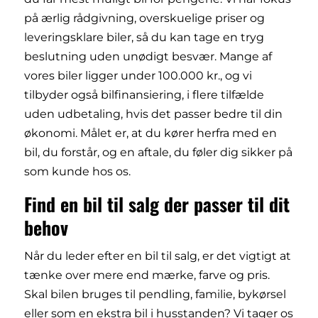
på ærlig rådgivning, overskuelige priser og
leveringsklare biler, så du kan tage en tryg
beslutning uden unødigt besvær. Mange af
vores biler ligger under 100.000 kr., og vi
tilbyder også bilfinansiering, i flere tilfælde
uden udbetaling, hvis det passer bedre til din
økonomi. Målet er, at du kører herfra med en
bil, du forstår, og en aftale, du føler dig sikker på
som kunde hos os.
Find en bil til salg der passer til dit
behov
Når du leder efter en bil til salg, er det vigtigt at
tænke over mere end mærke, farve og pris.
Skal bilen bruges til pendling, familie, bykørsel
eller som en ekstra bil i husstanden? Vi tager os