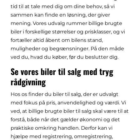
tid til at tale med dig om dine behov, så vi
sammen kan finde en løsning, der giver
mening. Vores udvalg rummer billige brugte
biler i forskellige størrelser og prisklasser, og vi
fortæller altid åbent om bilens stand,
muligheder og begrænsninger. På den måde
ved du, hvad du køber, før du beslutter dig.
Se vores biler til salg med tryg
rådgivning
Hos os finder du biler til salg, der er udvalgt
med fokus på pris, anvendelighed og værdi. Vi
ved, at billige brugte biler til salg skal være til at
forstå, både når det gælder økonomi og det
praktiske omkring handlen. Derfor kan vi
hjælpe med registrering, omregistrering,