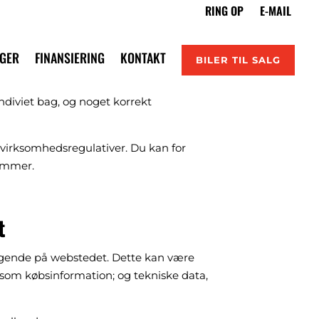
IGER
FINANSIERING
KONTAKT
BILER TIL SALG
ndiviet bag, og noget korrekt
e virksomhedsregulativer. Du kan for
nummer.
t
øgende på webstedet. Dette kan være
åsom købsinformation; og tekniske data,