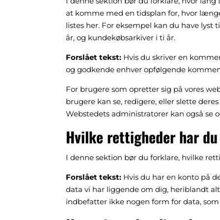
I denne sektion bør du forklare, hvor lang
at komme med en tidsplan for, hvor længe
listes her. For eksempel kan du have lyst t
år, og kundekøbsarkiver i ti år.
Forslået tekst:
Hvis du skriver en kommen
og godkende enhver opfølgende kommentar
For brugere som opretter sig på vores web
brugere kan se, redigere, eller slette der
Webstedets administratorer kan også se o
Hvilke rettigheder har du
I denne sektion bør du forklare, hvilke r
Forslået tekst:
Hvis du har en konto på d
data vi har liggende om dig, heriblandt alt
indbefatter ikke nogen form for data, som