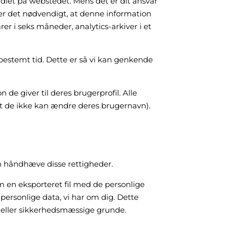
ndlet på webstedet. Mens det er dit ansvar
er det nødvendigt, at denne information
er i seks måneder, analytics-arkiver i et
estemt tid. Dette er så vi kan genkende
e giver til deres brugerprofil. Alle
 at de ikke kan ændre deres brugernavn).
an håndhæve disse rettigheder.
 en eksporteret fil med de personlige
 personlige data, vi har om dig. Dette
e eller sikkerhedsmæssige grunde.