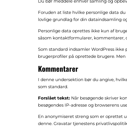
Du bør meddele enhver samling og opbeva
Foruden at liste hvilke personlige data d
lovlige grundlag for din dataindsamling o
Personlige data oprettes ikke kun af bruge
såsom kontaktformularer, kommentarer, coo
Som standard indsamler WordPress ikke p
brugerprofiler på oprettede brugere. Men 
Kommentarer
I denne undersektion bør du angive, hvi
som standard.
Forslået tekst:
Når besøgende skriver ko
besøgendes IP-adresse og browserens use
En anonymiseret streng som er oprettet ud 
denne. Gravatar tjenestens privatlivspoliti