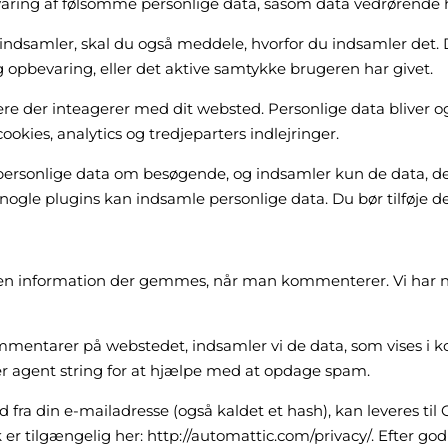
ring af følsomme personlige data, såsom data vedrørende 
u indsamler, skal du også meddele, hvorfor du indsamler det.
g opbevaring, eller det aktive samtykke brugeren har givet.
re der inteagerer med dit websted. Personlige data bliver og
kies, analytics og tredjeparters indlejringer.
ersonlige data om besøgende, og indsamler kun de data, de
nogle plugins kan indsamle personlige data. Du bør tilføje d
lken information der gemmes, når man kommenterer. Vi har 
mmentarer på webstedet, indsamler vi de data, som vises i
r agent string for at hjælpe med at opdage spam.
fra din e-mailadresse (også kaldet et hash), kan leveres til 
k er tilgængelig her: http://automattic.com/privacy/. Efter go