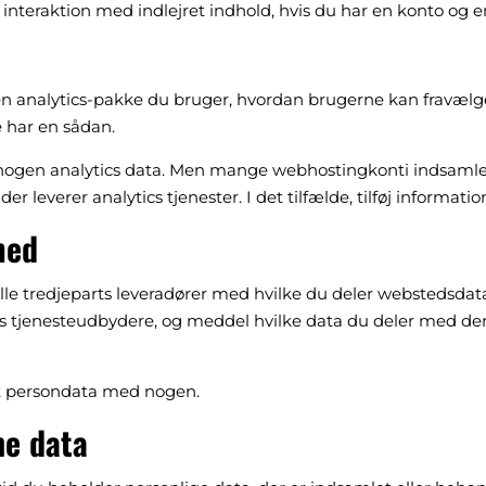
n interaktion med indlejret indhold, hvis du har en konto og 
n analytics-pakke du bruger, hvordan brugerne kan fravælge a
e har en sådan.
ogen analytics data. Men mange webhostingkonti indsamle
r leverer analytics tjenester. I det tilfælde, tilføj informatio
med
alle tredjeparts leveradører med hvilke du deler webstedsdat
rts tjenesteudbydere, og meddel hvilke data du deler med dem
t persondata med nogen.
ne data