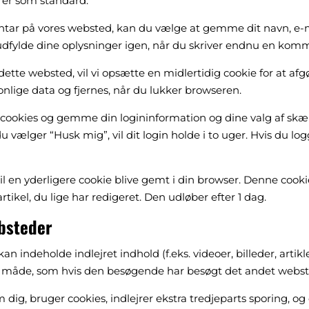
rer som standard.
tar på vores websted, kan du vælge at gemme dit navn, e-ma
dfylde dine oplysninger igen, når du skriver endnu en komment
dette websted, vil vi opsætte en midlertidig cookie for at af
lige data og fjernes, når du lukker browseren.
e cookies og gemme din logininformation og dine valg af skær
u vælger “Husk mig”, vil dit login holde i to uger. Hvis du log
 vil en yderligere cookie blive gemt i din browser. Denne coo
ikel, du lige har redigeret. Den udløber efter 1 dag.
ebsteder
n indeholde indlejret indhold (f.eks. videoer, billeder, artikle
 måde, som hvis den besøgende har besøgt det andet webst
ig, bruger cookies, indlejrer ekstra tredjeparts sporing, og