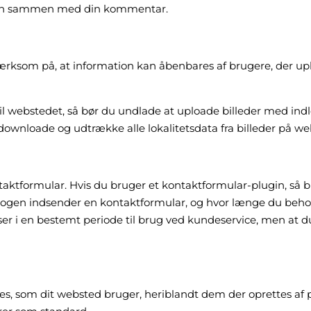
heden sammen med din kommentar.
ksom på, at information kan åbenbares af brugere, der uplo
til webstedet, så bør du undlade at uploade billeder med indl
ownloade og udtrække alle lokalitetsdata fra billeder på we
aktformular. Hvis du bruger et kontaktformular-plugin, så 
 nogen indsender en kontaktformular, og hvor længe du beh
er i en bestemt periode til brug ved kundeservice, men at 
es, som dit websted bruger, heriblandt dem der oprettes af pl