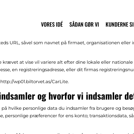
VORES IDÉ
SÅDAN GØR VI
KUNDERNE S
ds URL, såvel som navnet på firmaet, organisationen eller i
ævet at vise vil variere alt efter dine lokale eller national
resse, en registreringsadresse, eller dit firmas registrerings
ttp://wp01.biltorvet.as/CarLite.
 indsamler og hvorfor vi indsamler de
på hvilke personlige data du indsamler fra brugere og bes
e, personlige præferencer for ens konto; transaktionsdata, s