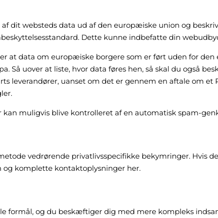
sler af dit websteds data ud af den europæiske union og besk
abeskyttelsesstandard. Dette kunne indbefatte din webudbyder
r at data om europæiske borgere som er ført uden for den 
 Så uover at liste, hvor data føres hen, så skal du også besk
parts leverandører, uanset om det er gennem en aftale om et 
ler.
an muligvis blive kontrolleret af en automatisk spam-genk
metode vedrørende privatlivsspecifikke bekymringer. Hvis de
 og komplette kontaktoplysninger her.
lle formål, og du beskæftiger dig med mere kompleks indsa