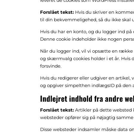
leveret de cookies som WordPress installe
Forslået tekst:
Hvis du skriver en kommen
til din bekvemmeligehed, så du ikke skal u
Hvis du har en konto, og du logger ind på 
Denne cookie indeholder ikke nogen person
Når du logger ind, vil vi opsætte en rækk
og skærmvalg cookies holder i et år. Hvis d
forsvinde.
Hvis du redigerer eller udgiver en artikel,
og opgiver simpelthen indlægsID på den art
Indlejret indhold fra andre w
Forslået tekst:
Artikler på dette websted ka
websteder opfører sig på nøjagtig samme
Disse websteder indsamler måske data om d