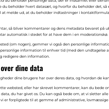
 tid du beholder personlige data, der er indsamlet eller beha
 du beholder hvert datasæt, og hvorfor du beholder det, så 
il at melde ud, at du beholder indtastninger i kontaktformular
tar, så bliver kommentarer og dens metadata bevaret på ub
 automatisk i stedet for at have dem i en moderationskø.
sted (om nogen), gemmer vi også den personlige information d
es personlige information til enhver tid (med den undtagelse
g redigere den information.
 over dine data
ettigheder dine brugere har over deres data, og hvordan de k
ette websted, eller har skrevet kommentarer, kan du bede om
 data, du har givet os. Du kan også bede om, at vi sletter alle
 vi er forpligtede til at gemme af administrative, lovmæssig