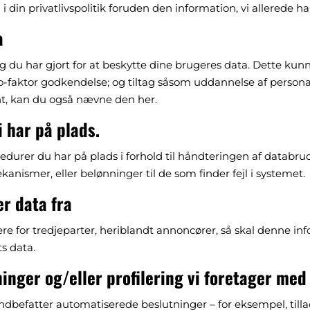
din privatlivspolitik foruden den information, vi allerede ha
a
tag du har gjort for at beskytte dine brugeres data. Dette ku
-faktor godkendelse; og tiltag såsom uddannelse af personal
t, kan du også nævne den her.
 har på plads.
edurer du har på plads i forhold til håndteringen af databrud,
nismer, eller belønninger til de som finder fejl i systemet.
r data fra
 for tredjeparter, heriblandt annoncører, så skal denne in
ts data.
inger og/eller profilering vi foretager med
 indbefatter automatiserede beslutninger – for eksempel, till