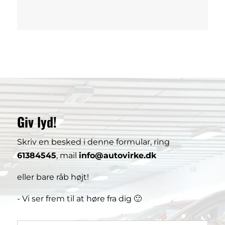
Giv lyd!
Skriv en besked i denne formular, ring
61384545
, mail
info@autovirke.dk
eller bare råb højt!
- Vi ser frem til at høre fra dig 🙂