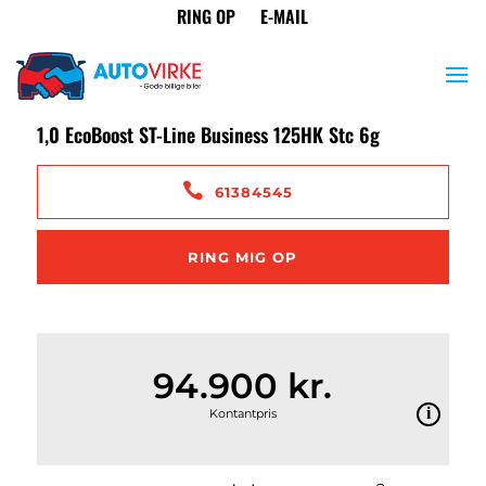
<
Tilbage til søgeresultat
Ford Focus
1,0 EcoBoost ST-Line Business 125HK Stc 6g
61384545
RING MIG OP
94.900 kr.
Kontantpris