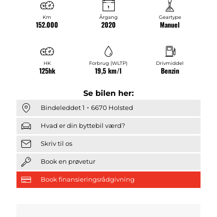
Km
Årgang
Geartype
152.000
2020
Manuel
HK
Forbrug (WLTP)
Drivmiddel
125hk
19,5 km/l
Benzin
Se bilen her:
Bindeleddet 1
6670 Holsted
Hvad er din byttebil værd?
Skriv til os
Book en prøvetur
Book finansieringsrådgivning