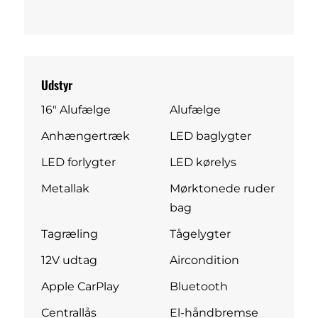
Udstyr
16" Alufælge
Alufælge
Anhængertræk
LED baglygter
LED forlygter
LED kørelys
Metallak
Mørktonede ruder
bag
Tagræling
Tågelygter
12V udtag
Aircondition
Apple CarPlay
Bluetooth
Centrallås
El-håndbremse