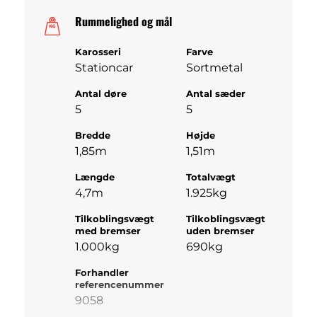
Rummelighed og mål
Karosseri
Farve
Stationcar
Sortmetal
Antal døre
Antal sæder
5
5
Bredde
Højde
1,85m
1,51m
Længde
Totalvægt
4,7m
1.925kg
Tilkoblingsvægt
Tilkoblingsvægt
med bremser
uden bremser
1.000kg
690kg
Forhandler
referencenummer
9058