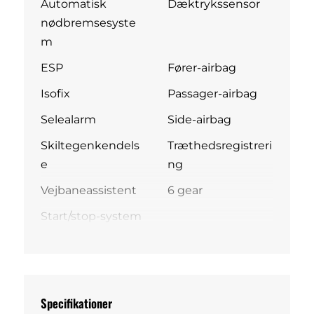
Automatisk
Dæktrykssensor
nødbremsesyste
m
ESP
Fører-airbag
Isofix
Passager-airbag
Selealarm
Side-airbag
Skiltegenkendels
Træthedsregistreri
e
ng
Vejbaneassistent
6 gear
Start/stop-system
Specifikationer