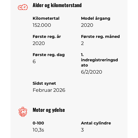
Alder og kilometerstand
Kilometertal
Model årgang
152.000
2020
Første reg. år
Første reg. måned
2020
2
Første reg. dag
1.
indregistreringsd
6
ato
6/2/2020
Sidst synet
Februar 2026
Motor og ydelse
0-100
Antal cylindre
10,3s
3