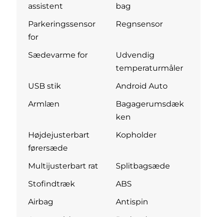
assistent
bag
Parkeringssensor
Regnsensor
for
Sædevarme for
Udvendig
temperaturmåler
USB stik
Android Auto
Armlæn
Bagagerumsdæk
ken
Højdejusterbart
Kopholder
førersæde
Multijusterbart rat
Splitbagsæde
Stofindtræk
ABS
Airbag
Antispin